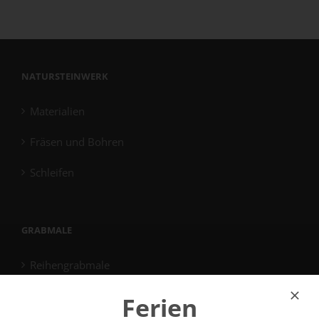
NATURSTEINWERK
Materialien
Fräsen und Bohren
Schleifen
GRABMALE
Reihengrabmale
Familiengrabmale
Ferien