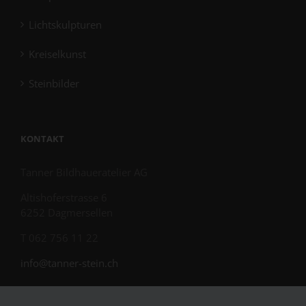
Lichtskulpturen
Kreiselkunst
Steinbilder
KONTAKT
Tanner Bildhaueratelier AG
Altishoferstrasse 6
6252 Dagmersellen
T 062 756 11 22
info@tanner-stein.ch