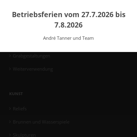
Plattengrabmale
Betriebsferien vom 27.7.2026 bis
Gemeinschaftsgrabmale
7.8.2026
Reinigung
André Tanner und Team
Windlichter
Grabgestaltungen
Weiterverwendung
KUNST
Reliefs
Brunnen und Wasserspiele
Skulpturen