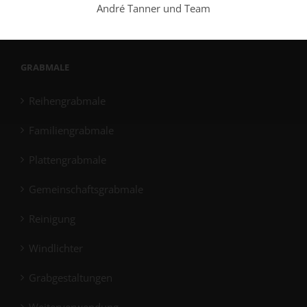
André Tanner und Team
Schleifen
GRABMALE
Reihengrabmale
Familiengrabmale
Plattengrabmale
Gemeinschaftsgrabmale
Reinigung
Windlichter
Grabgestaltungen