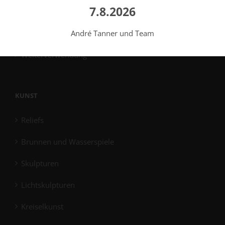
7.8.2026
Windlichter
Grabgestaltungen
André Tanner und Team
Weiterverwendung
KUNST
Reliefs
Brunnen und Wasserspiele
Skulpturen
Lichtskulpturen
Kreiselkunst