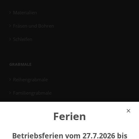
Materialien
Fräsen und Bohren
Schleifen
GRABMALE
Reihengrabmale
Familiengrabmale
Plattengrabmale
Ferien
Gemeinschaftsgrabmale
Reinigung
Betriebsferien vom 27.7.2026 bis