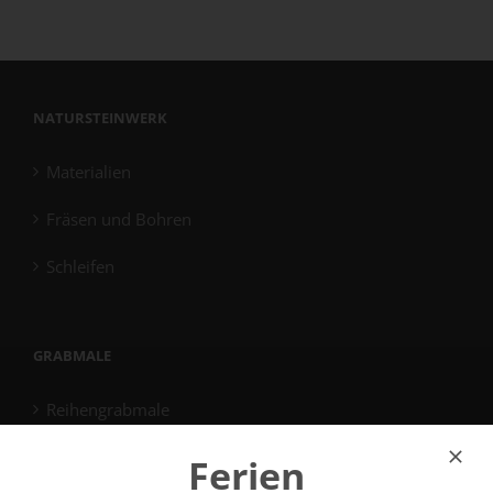
NATURSTEINWERK
Materialien
Fräsen und Bohren
Schleifen
GRABMALE
Reihengrabmale
Familiengrabmale
Ferien