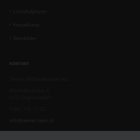
Lichtskulpturen
Kreiselkunst
Steinbilder
KONTAKT
Tanner Bildhaueratelier AG
Altishoferstrasse 6
6252 Dagmersellen
T 062 756 11 22
info@tanner-stein.ch