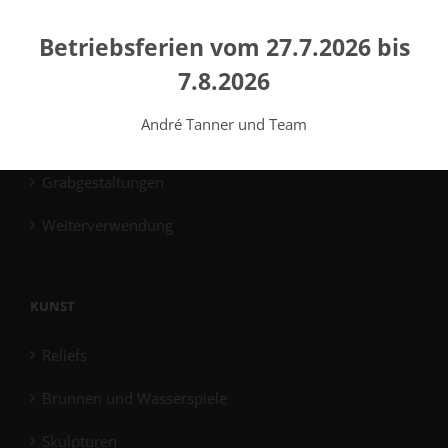
Plattengrabmale
Betriebsferien vom 27.7.2026 bis
Gemeinschaftsgrabmale
7.8.2026
Reinigung
André Tanner und Team
Windlichter
Grabgestaltungen
Weiterverwendung
KUNST
Reliefs
Brunnen und Wasserspiele
Skulpturen