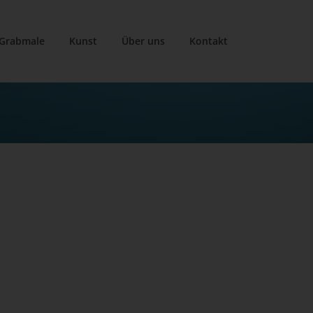
Grabmale
Kunst
Über uns
Kontakt