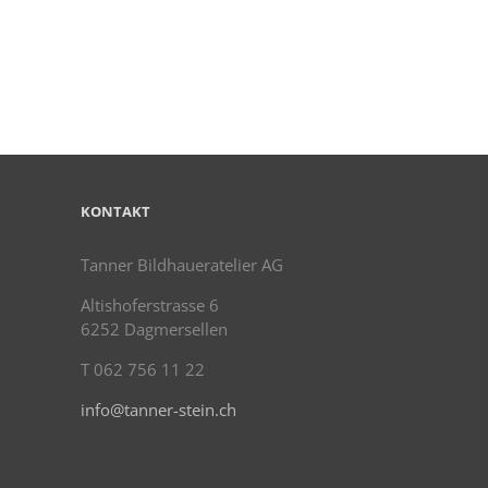
KONTAKT
Tanner Bildhaueratelier AG
Altishoferstrasse 6
6252 Dagmersellen
T 062 756 11 22
info@tanner-stein.ch