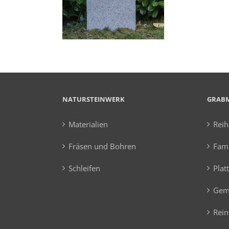
NATURSTEINWERK
GRAB
Materialien
Rei
Fräsen und Bohren
Fami
Schleifen
Plat
Gem
Rein