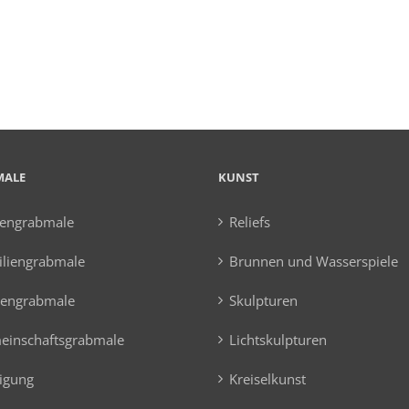
MALE
KUNST
hengrabmale
Reliefs
liengrabmale
Brunnen und Wasserspiele
tengrabmale
Skulpturen
einschaftsgrabmale
Lichtskulpturen
igung
Kreiselkunst