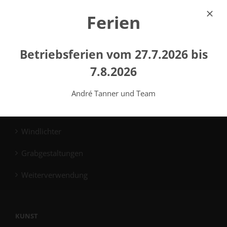
Ferien
Reihengrabmale
Familiengrabmale
Betriebsferien vom 27.7.2026 bis
Plattengrabmale
7.8.2026
Gemeinschaftsgrabmale
André Tanner und Team
Reinigung
Windlichter
Grabgestaltungen
Weiterverwendung
KUNST