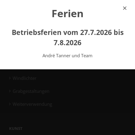
Ferien
Reihengrabmale
Familiengrabmale
Betriebsferien vom 27.7.2026 bis
Plattengrabmale
7.8.2026
Gemeinschaftsgrabmale
André Tanner und Team
Reinigung
Windlichter
Grabgestaltungen
Weiterverwendung
KUNST