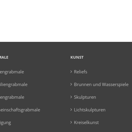
MALE
KUNST
hengrabmale
Reliefs
liengrabmale
Brunnen und Wasserspiele
tengrabmale
Skulpturen
einschaftsgrabmale
Lichtskulpturen
igung
Kreiselkunst