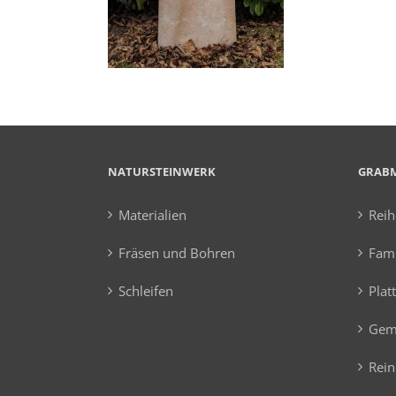
NATURSTEINWERK
GRAB
Materialien
Rei
Fräsen und Bohren
Fami
Schleifen
Plat
Gem
Rein