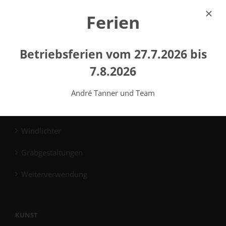
Ferien
Reihengrabmale
Familiengrabmale
Betriebsferien vom 27.7.2026 bis
Plattengrabmale
7.8.2026
Gemeinschaftsgrabmale
André Tanner und Team
Reinigung
Windlichter
Grabgestaltungen
Weiterverwendung
KUNST