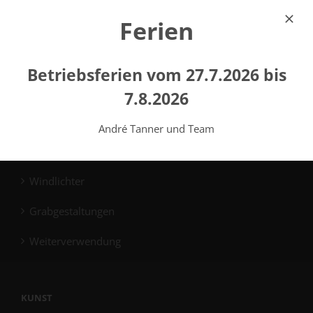
Ferien
Reihengrabmale
Familiengrabmale
Betriebsferien vom 27.7.2026 bis
Plattengrabmale
7.8.2026
Gemeinschaftsgrabmale
André Tanner und Team
Reinigung
Windlichter
Grabgestaltungen
Weiterverwendung
KUNST