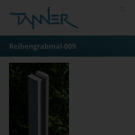
Zum
Inhalt
springen
Reihengrabmal-009