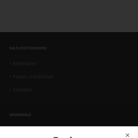
NATURSTEINWERK
Materialien
Fräsen und Bohren
Schleifen
GRABMALE
Reihengrabmale