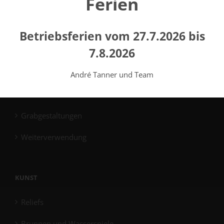
Ferien
Familiengrabmale
Plattengrabmale
Betriebsferien vom 27.7.2026 bis
7.8.2026
Gemeinschaftsgrabmale
Reinigung
André Tanner und Team
Windlichter
Grabgestaltungen
Weiterverwendung
KUNST
Reliefs
Brunnen und Wasserspiele